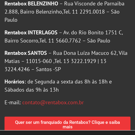
Rentabox BELENZINHO
– Rua Visconde de Parnaiba
2.888, Bairro Belenzinho,Tel. 11 2291.0018 – São
Paulo
Rentabox INTERLAGOS
– Av. do Rio Bonito 1751 C,
Bairro Socorro,Tel. 11 5660.7762 – São Paulo
Rentabox SANTOS
– Rua Dona Luíza Macuco 62, Vila
Matias – 11015-060 ,Tel. 13 3222.1929 | 13
3224.4246 – Santos -SP
Horários:
de Segunda a sexta das 8h às 18h e
Sábados das 9h às 13h
E-mail:
contato@rentabox.com.br
Quer ser um franquiado da Rentabox? Clique e saiba
mais