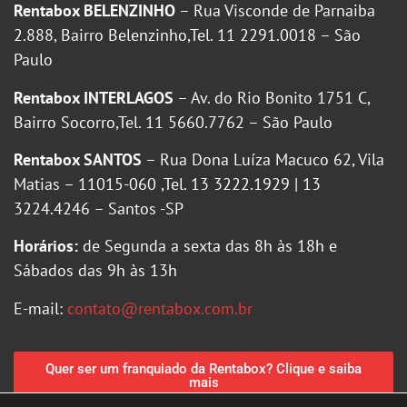
Rentabox BELENZINHO
– Rua Visconde de Parnaiba
2.888, Bairro Belenzinho,Tel. 11 2291.0018 – São
Paulo
Rentabox INTERLAGOS
– Av. do Rio Bonito 1751 C,
Bairro Socorro,Tel. 11 5660.7762 – São Paulo
Rentabox SANTOS
– Rua Dona Luíza Macuco 62, Vila
Matias – 11015-060 ,Tel. 13 3222.1929 | 13
3224.4246 – Santos -SP
Horários:
de Segunda a sexta das 8h às 18h e
Sábados das 9h às 13h
E-mail:
contato@rentabox.com.br
Quer ser um franquiado da Rentabox? Clique e saiba
mais