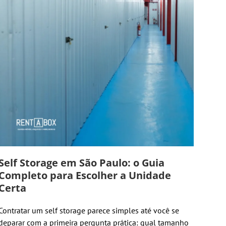
Self Storage em São Paulo: o Guia
Completo para Escolher a Unidade
Certa
Contratar um self storage parece simples até você se
deparar com a primeira pergunta prática: qual tamanho