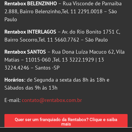
Rentabox BELENZINHO
– Rua Visconde de Parnaiba
2.888, Bairro Belenzinho,Tel. 11 2291.0018 – São
Paulo
Rentabox INTERLAGOS
– Av. do Rio Bonito 1751 C,
Bairro Socorro,Tel. 11 5660.7762 – São Paulo
Rentabox SANTOS
– Rua Dona Luíza Macuco 62, Vila
Matias – 11015-060 ,Tel. 13 3222.1929 | 13
3224.4246 – Santos -SP
Horários:
de Segunda a sexta das 8h às 18h e
Sábados das 9h às 13h
E-mail:
contato@rentabox.com.br
Quer ser um franquiado da Rentabox? Clique e saiba
mais