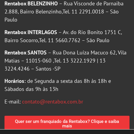
Rentabox BELENZINHO
– Rua Visconde de Parnaiba
2.888, Bairro Belenzinho,Tel. 11 2291.0018 – São
Paulo
Rentabox INTERLAGOS
– Av. do Rio Bonito 1751 C,
Bairro Socorro,Tel. 11 5660.7762 – São Paulo
Rentabox SANTOS
– Rua Dona Luíza Macuco 62, Vila
Matias – 11015-060 ,Tel. 13 3222.1929 | 13
3224.4246 – Santos -SP
Horários:
de Segunda a sexta das 8h às 18h e
Sábados das 9h às 13h
E-mail:
contato@rentabox.com.br
Quer ser um franquiado da Rentabox? Clique e saiba
mais