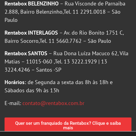
Rentabox BELENZINHO
– Rua Visconde de Parnaiba
2.888, Bairro Belenzinho,Tel. 11 2291.0018 – São
Paulo
Rentabox INTERLAGOS
– Av. do Rio Bonito 1751 C,
Bairro Socorro,Tel. 11 5660.7762 – São Paulo
Rentabox SANTOS
– Rua Dona Luíza Macuco 62, Vila
Matias – 11015-060 ,Tel. 13 3222.1929 | 13
3224.4246 – Santos -SP
Horários:
de Segunda a sexta das 8h às 18h e
Sábados das 9h às 13h
E-mail:
contato@rentabox.com.br
Quer ser um franquiado da Rentabox? Clique e saiba
mais