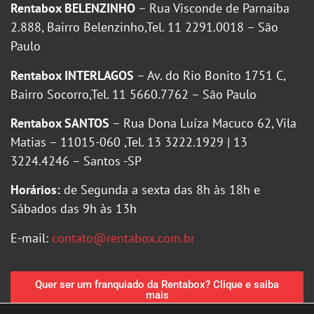
Rentabox BELENZINHO
– Rua Visconde de Parnaiba
2.888, Bairro Belenzinho,Tel. 11 2291.0018 – São
Paulo
Rentabox INTERLAGOS
– Av. do Rio Bonito 1751 C,
Bairro Socorro,Tel. 11 5660.7762 – São Paulo
Rentabox SANTOS
– Rua Dona Luíza Macuco 62, Vila
Matias – 11015-060 ,Tel. 13 3222.1929 | 13
3224.4246 – Santos -SP
Horários:
de Segunda a sexta das 8h às 18h e
Sábados das 9h às 13h
E-mail:
contato@rentabox.com.br
Quer ser um franquiado da Rentabox? Clique e saiba
mais