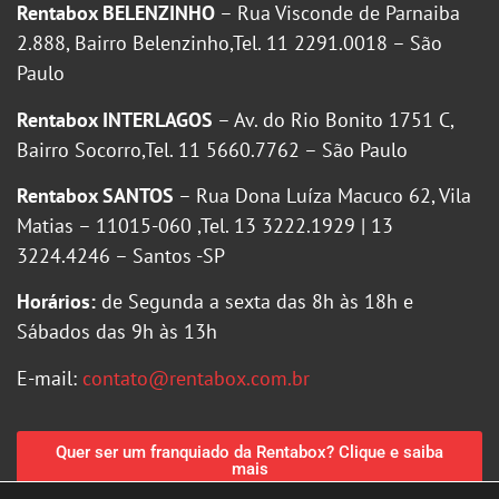
Rentabox BELENZINHO
– Rua Visconde de Parnaiba
2.888, Bairro Belenzinho,Tel. 11 2291.0018 – São
Paulo
Rentabox INTERLAGOS
– Av. do Rio Bonito 1751 C,
Bairro Socorro,Tel. 11 5660.7762 – São Paulo
Rentabox SANTOS
– Rua Dona Luíza Macuco 62, Vila
Matias – 11015-060 ,Tel. 13 3222.1929 | 13
3224.4246 – Santos -SP
Horários:
de Segunda a sexta das 8h às 18h e
Sábados das 9h às 13h
E-mail:
contato@rentabox.com.br
Quer ser um franquiado da Rentabox? Clique e saiba
mais