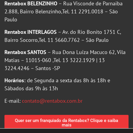
Rentabox BELENZINHO
– Rua Visconde de Parnaiba
2.888, Bairro Belenzinho,Tel. 11 2291.0018 – São
Paulo
Rentabox INTERLAGOS
– Av. do Rio Bonito 1751 C,
Bairro Socorro,Tel. 11 5660.7762 – São Paulo
Rentabox SANTOS
– Rua Dona Luíza Macuco 62, Vila
Matias – 11015-060 ,Tel. 13 3222.1929 | 13
3224.4246 – Santos -SP
Horários:
de Segunda a sexta das 8h às 18h e
Sábados das 9h às 13h
E-mail:
contato@rentabox.com.br
Quer ser um franquiado da Rentabox? Clique e saiba
mais