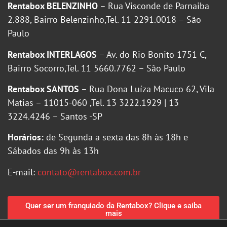
Rentabox BELENZINHO
– Rua Visconde de Parnaiba
2.888, Bairro Belenzinho,Tel. 11 2291.0018 – São
Paulo
Rentabox INTERLAGOS
– Av. do Rio Bonito 1751 C,
Bairro Socorro,Tel. 11 5660.7762 – São Paulo
Rentabox SANTOS
– Rua Dona Luíza Macuco 62, Vila
Matias – 11015-060 ,Tel. 13 3222.1929 | 13
3224.4246 – Santos -SP
Horários:
de Segunda a sexta das 8h às 18h e
Sábados das 9h às 13h
E-mail:
contato@rentabox.com.br
Quer ser um franquiado da Rentabox? Clique e saiba
mais