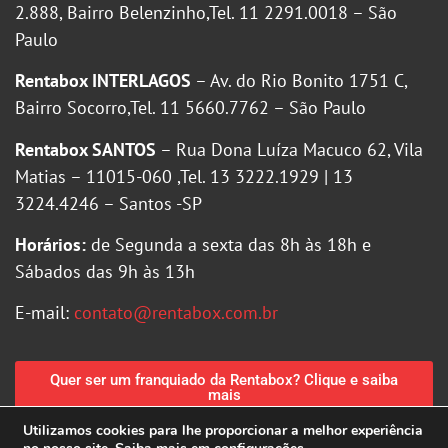
2.888, Bairro Belenzinho,Tel. 11 2291.0018 – São
Paulo
Rentabox INTERLAGOS
– Av. do Rio Bonito 1751 C,
Bairro Socorro,Tel. 11 5660.7762 – São Paulo
Rentabox SANTOS
– Rua Dona Luíza Macuco 62, Vila
Matias – 11015-060 ,Tel. 13 3222.1929 | 13
3224.4246 – Santos -SP
Horários:
de Segunda a sexta das 8h às 18h e
Sábados das 9h às 13h
E-mail:
contato@rentabox.com.br
Quer ser um franquiado da Rentabox? Clique e saiba
mais
Utilizamos cookies para lhe proporcionar a melhor experiência