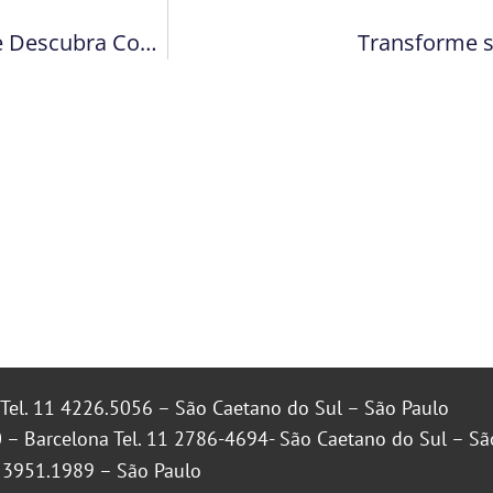
Você Está Perdido na Bagunça? Faça o Teste e Descubra Como um Guarda Móveis Pode Ajudar!
Transforme s
Tel. 11 4226.5056 – São Caetano do Sul – São Paulo
 – Barcelona Tel. 11 2786-4694- São Caetano do Sul – Sã
1 3951.1989 – São Paulo