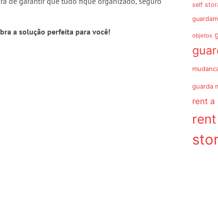
a de garantir que tudo fique organizado, seguro
self sto
guardam
ra a solução perfeita para você!
objetos
gua
mudanc
guarda 
rent a
rent
sto