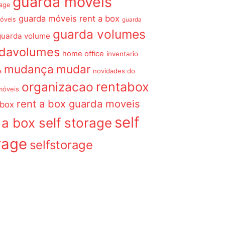
guarda móveis
rage
guarda móveis rent a box
óveis
guarda
guarda volumes
guarda volume
rdavolumes
home office
inventario
mudança
mudar
a
novidades do
organizacao
rentabox
móveis
rent a box guarda moveis
 box
self
 a box self storage
rage
selfstorage