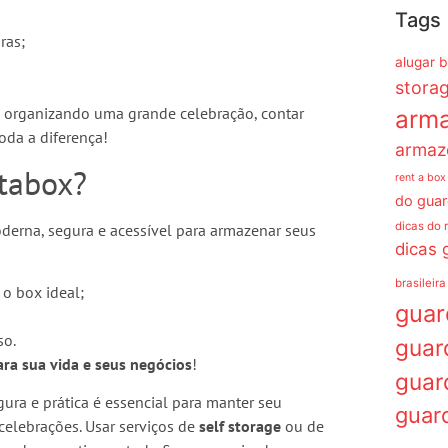
Tags
ras;
alugar 
stora
m organizando uma grande celebração, contar
arm
da a diferença!
armaz
ntabox?
rent a box
do guar
dicas do 
derna, segura e acessível para armazenar seus
dicas 
brasileira
 o box ideal;
gua
so.
guar
ara sua vida e seus negócios
!
guar
gura e prática é essencial para manter seu
guar
celebrações. Usar serviços de
self storage
ou de