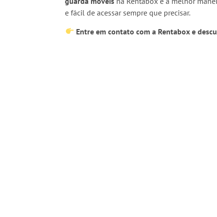
guarda móveis
na Rentabox é a melhor maneir
e fácil de acessar sempre que precisar.
Entre em contato com a Rentabox e descub