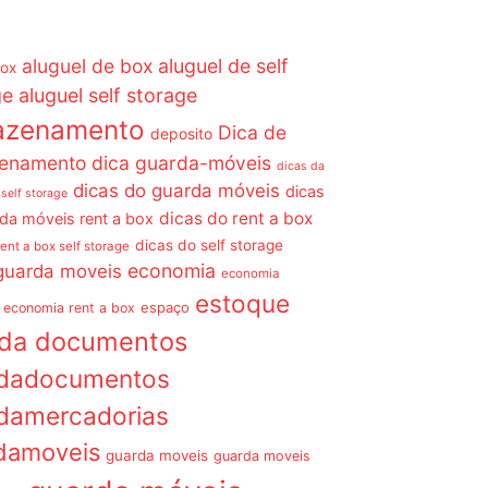
aluguel de box
aluguel de self
box
ge
aluguel self storage
azenamento
Dica de
deposito
enamento dica guarda-móveis
dicas da
dicas do guarda móveis
dicas
 self storage
dicas do rent a box
da móveis rent a box
dicas do self storage
rent a box self storage
economia
guarda moveis
economia
estoque
espaço
economia rent a box
rda documentos
dadocumentos
damercadorias
damoveis
guarda moveis
guarda moveis