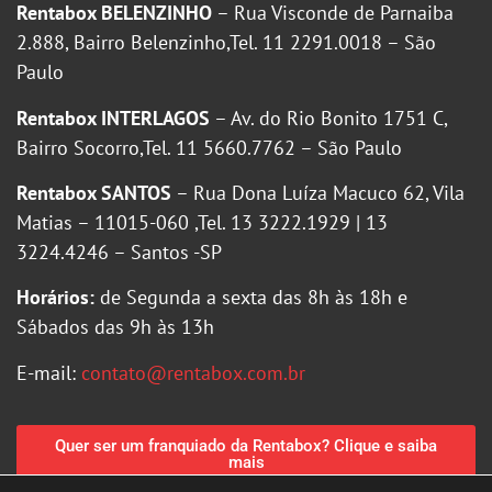
Rentabox BELENZINHO
– Rua Visconde de Parnaiba
2.888, Bairro Belenzinho,Tel. 11 2291.0018 – São
Paulo
Rentabox INTERLAGOS
– Av. do Rio Bonito 1751 C,
Bairro Socorro,Tel. 11 5660.7762 – São Paulo
Rentabox SANTOS
– Rua Dona Luíza Macuco 62, Vila
Matias – 11015-060 ,Tel. 13 3222.1929 | 13
3224.4246 – Santos -SP
Horários:
de Segunda a sexta das 8h às 18h e
Sábados das 9h às 13h
E-mail:
contato@rentabox.com.br
Quer ser um franquiado da Rentabox? Clique e saiba
mais