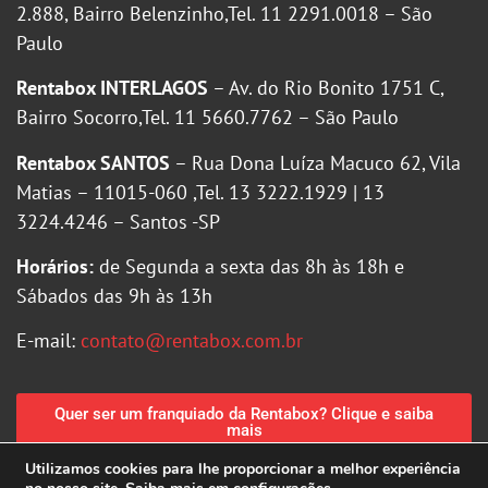
2.888, Bairro Belenzinho,Tel. 11 2291.0018 – São
Paulo
Rentabox INTERLAGOS
– Av. do Rio Bonito 1751 C,
Bairro Socorro,Tel. 11 5660.7762 – São Paulo
Rentabox SANTOS
– Rua Dona Luíza Macuco 62, Vila
Matias – 11015-060 ,Tel. 13 3222.1929 | 13
3224.4246 – Santos -SP
Horários:
de Segunda a sexta das 8h às 18h e
Sábados das 9h às 13h
E-mail:
contato@rentabox.com.br
Quer ser um franquiado da Rentabox? Clique e saiba
mais
Utilizamos cookies para lhe proporcionar a melhor experiência