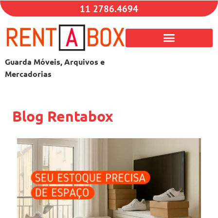
11 2786.4694
Guarda Móveis, Arquivos e
Mercadorias
Blog Rentabox