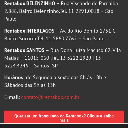
Rentabox BELENZINHO
– Rua Visconde de Parnaiba
2.888, Bairro Belenzinho,Tel. 11 2291.0018 – São
Paulo
Rentabox INTERLAGOS
– Av. do Rio Bonito 1751 C,
Bairro Socorro,Tel. 11 5660.7762 – São Paulo
Rentabox SANTOS
– Rua Dona Luíza Macuco 62, Vila
Matias – 11015-060 ,Tel. 13 3222.1929 | 13
3224.4246 – Santos -SP
Horários:
de Segunda a sexta das 8h às 18h e
Sábados das 9h às 13h
E-mail:
contato@rentabox.com.br
Quer ser um franquiado da Rentabox? Clique e saiba
mais