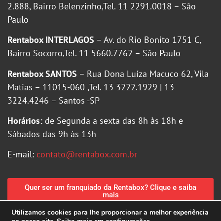
2.888, Bairro Belenzinho,Tel. 11 2291.0018 – São
Paulo
Rentabox INTERLAGOS
– Av. do Rio Bonito 1751 C,
Bairro Socorro,Tel. 11 5660.7762 – São Paulo
Rentabox SANTOS
– Rua Dona Luíza Macuco 62, Vila
Matias – 11015-060 ,Tel. 13 3222.1929 | 13
3224.4246 – Santos -SP
Horários:
de Segunda a sexta das 8h às 18h e
Sábados das 9h às 13h
E-mail:
contato@rentabox.com.br
Quer ser um franquiado da Rentabox? Clique e saiba
mais
Utilizamos cookies para lhe proporcionar a melhor experiência