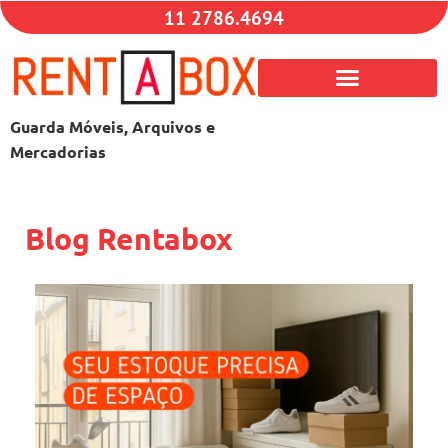
11 2786.4694
Guarda Móveis, Arquivos e
Mercadorias
Blog Rentabox