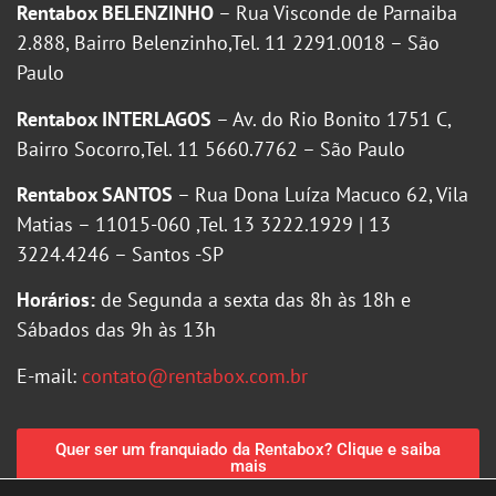
Rentabox BELENZINHO
– Rua Visconde de Parnaiba
2.888, Bairro Belenzinho,Tel. 11 2291.0018 – São
Paulo
Rentabox INTERLAGOS
– Av. do Rio Bonito 1751 C,
Bairro Socorro,Tel. 11 5660.7762 – São Paulo
Rentabox SANTOS
– Rua Dona Luíza Macuco 62, Vila
Matias – 11015-060 ,Tel. 13 3222.1929 | 13
3224.4246 – Santos -SP
Horários:
de Segunda a sexta das 8h às 18h e
Sábados das 9h às 13h
E-mail:
contato@rentabox.com.br
Quer ser um franquiado da Rentabox? Clique e saiba
mais