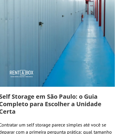
Self Storage em São Paulo: o Guia
Completo para Escolher a Unidade
Certa
Contratar um self storage parece simples até você se
deparar com a primeira pergunta prática: qual tamanho