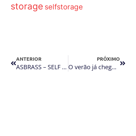
storage
selfstorage
ANTERIOR
PRÓXIMO
ASBRASS – SELF STORAGE
O verão já chegou. O que fazer com as roupas de inverno?