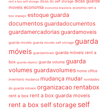
dicas guarda
dicas do self storage
rent a box self storage
economia
moveis
economia rent a
economia brasileira
guarda
estoque
espaço
box
documentos
guardadocumentos
guardamercadorias
guardamoveis
guarda
guarda moveis
guarda moveis self storage
móveis
guarda móveis rent a
guardamóveis
guarda
box
guarda volume
guarda objetos
volumes
guardavolumes
home office
mudança
mudar
inventario
mudanca
novidades
organizacao
rentabox
do guarda móveis
rent a box guarda moveis
rent a box
self
rent a box self storage