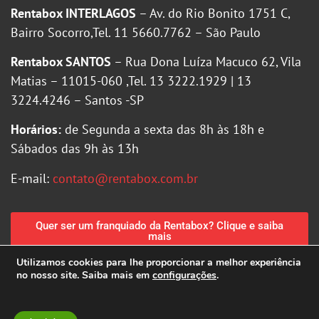
Rentabox INTERLAGOS
– Av. do Rio Bonito 1751 C,
Bairro Socorro,Tel. 11 5660.7762 – São Paulo
Rentabox SANTOS
– Rua Dona Luíza Macuco 62, Vila
Matias – 11015-060 ,Tel. 13 3222.1929 | 13
3224.4246 – Santos -SP
Horários:
de Segunda a sexta das 8h às 18h e
Sábados das 9h às 13h
E-mail:
contato@rentabox.com.br
Quer ser um franquiado da Rentabox? Clique e saiba
mais
Utilizamos cookies para lhe proporcionar a melhor experiência
no nosso site. Saiba mais em
configurações
.
Política de Privacidade
|
Política de Cookies
Criação de sites MGFARTE