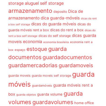
storage
aluguel self storage
armazenamento
Dica de
deposito
armazenamento dica guarda-móveis
dicas da rent
dicas do guarda móveis
dicas do
a box self storage
dicas do rent a box
guarda móveis rent a box
dicas do
dicas guarda
dicas do self storage
rent a box self storage
economia
moveis
economia rent a
economia brasileira
guarda
estoque
espaço
box
documentos
guardadocumentos
guardamercadorias
guardamoveis
guarda
guarda moveis
guarda moveis self storage
móveis
guarda móveis rent a
guardamóveis
guarda
box
guarda volume
guarda objetos
volumes
guardavolumes
home office