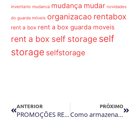
mudança
mudar
inventario
mudanca
novidades
organizacao
rentabox
do guarda móveis
rent a box guarda moveis
rent a box
self
rent a box self storage
storage
selfstorage
ANTERIOR
PRÓXIMO
PROMOÇÕES RENT A BOX
Como armazenar a sua televisão