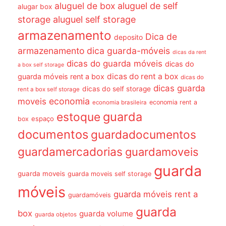
aluguel de box
aluguel de self
alugar box
storage
aluguel self storage
armazenamento
Dica de
deposito
armazenamento dica guarda-móveis
dicas da rent
dicas do guarda móveis
dicas do
a box self storage
dicas do rent a box
guarda móveis rent a box
dicas do
dicas guarda
dicas do self storage
rent a box self storage
economia
moveis
economia rent a
economia brasileira
guarda
estoque
espaço
box
documentos
guardadocumentos
guardamercadorias
guardamoveis
guarda
guarda moveis
guarda moveis self storage
móveis
guarda móveis rent a
guardamóveis
guarda
box
guarda volume
guarda objetos