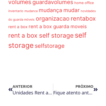
volumes
guardavolumes
home office
mudança
mudar
inventario
mudanca
novidades
organizacao
rentabox
do guarda móveis
rent a box guarda moveis
rent a box
self
rent a box self storage
storage
selfstorage
ANTERIOR
PRÓXIMO
Unidades Rent a Box
Fique atento antes de armazenar seus objetos!