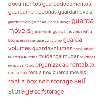
documentos
guardadocumentos
guardamercadorias
guardamoveis
guarda
guarda moveis
guarda moveis self storage
móveis
guarda móveis rent a
guardamóveis
guarda
box
guarda volume
guarda objetos
volumes
guardavolumes
home office
mudança
mudar
inventario
mudanca
novidades
organizacao
rentabox
do guarda móveis
rent a box guarda moveis
rent a box
self
rent a box self storage
storage
selfstorage