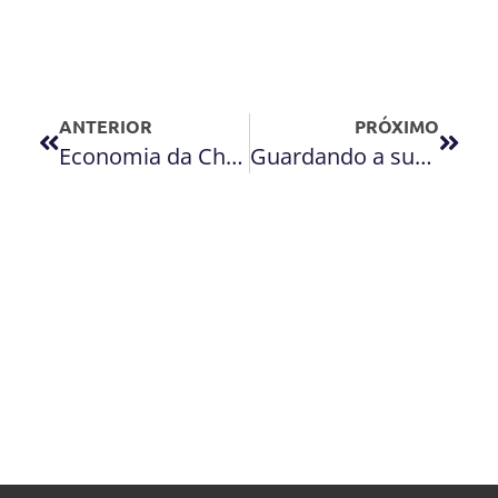
ANTERIOR
PRÓXIMO
Economia da China deve desacelerar em 2014 e 2015
Guardando a sua relação com carinho