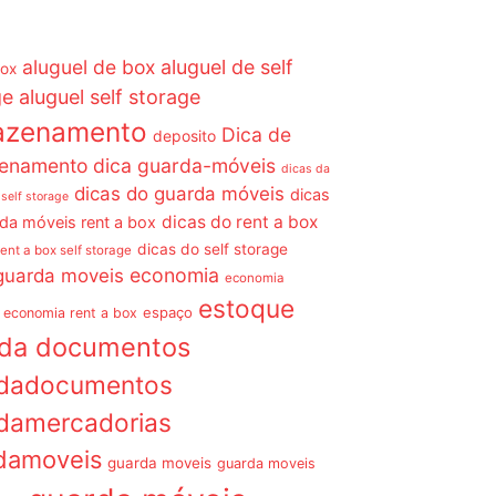
aluguel de box
aluguel de self
box
ge
aluguel self storage
azenamento
Dica de
deposito
enamento dica guarda-móveis
dicas da
dicas do guarda móveis
dicas
 self storage
dicas do rent a box
da móveis rent a box
dicas do self storage
rent a box self storage
economia
guarda moveis
economia
estoque
espaço
economia rent a box
rda documentos
dadocumentos
damercadorias
damoveis
guarda moveis
guarda moveis