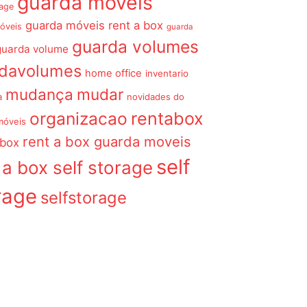
guarda móveis
rage
guarda móveis rent a box
óveis
guarda
guarda volumes
guarda volume
rdavolumes
home office
inventario
mudança
mudar
a
novidades do
organizacao
rentabox
móveis
rent a box guarda moveis
 box
self
 a box self storage
rage
selfstorage