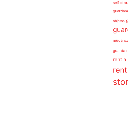
self sto
guardam
objetos
gua
mudanc
guarda 
rent a
rent
sto