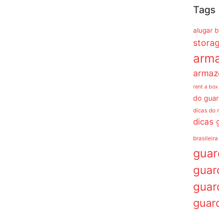
Tags
alugar 
stora
arm
armaz
rent a box
do guar
dicas do 
dicas 
brasileira
gua
guar
guar
guar