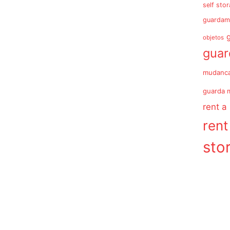
self sto
guardam
objetos
gua
mudanc
guarda 
rent a
rent
sto