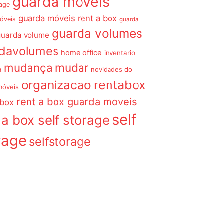
guarda móveis
rage
guarda móveis rent a box
óveis
guarda
guarda volumes
guarda volume
rdavolumes
home office
inventario
mudança
mudar
a
novidades do
organizacao
rentabox
móveis
rent a box guarda moveis
 box
self
 a box self storage
rage
selfstorage