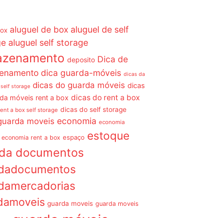
aluguel de box
aluguel de self
box
ge
aluguel self storage
azenamento
Dica de
deposito
enamento dica guarda-móveis
dicas da
dicas do guarda móveis
dicas
 self storage
dicas do rent a box
da móveis rent a box
dicas do self storage
rent a box self storage
economia
guarda moveis
economia
estoque
espaço
economia rent a box
rda documentos
dadocumentos
damercadorias
damoveis
guarda moveis
guarda moveis