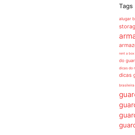
Tags
alugar 
stora
arm
armaz
rent a box
do guar
dicas do 
dicas 
brasileira
gua
guar
guar
guar