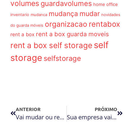
volumes
guardavolumes
home office
mudança
mudar
inventario
mudanca
novidades
organizacao
rentabox
do guarda móveis
rent a box guarda moveis
rent a box
self
rent a box self storage
storage
selfstorage
ANTERIOR
PRÓXIMO
Vai mudar ou reformar? Confira vantagens de usar um guarda móveis nesse processo
Sua empresa vai mudar de endereço? Entenda a importância do self storage