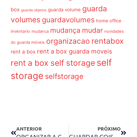
guarda
box
guarda volume
guarda objetos
volumes
guardavolumes
home office
mudança
mudar
inventario
mudanca
novidades
organizacao
rentabox
do guarda móveis
rent a box guarda moveis
rent a box
self
rent a box self storage
storage
selfstorage
ANTERIOR
PRÓXIMO
ORGANIZAR A CASA PARA RECEBER VISITAS: QUAL É A SOLUÇÃO?
GUARDAR COISAS DO PRIMEIRO FILHO PARA O SEGUNDO GERA UMA GRANDE ECONOMIA