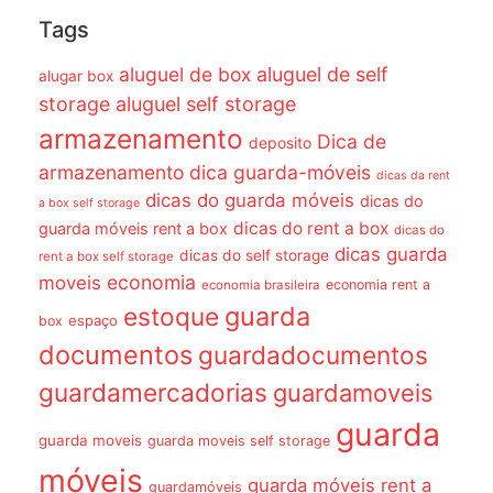
Tags
aluguel de box
aluguel de self
alugar box
storage
aluguel self storage
armazenamento
Dica de
deposito
armazenamento dica guarda-móveis
dicas da rent
dicas do guarda móveis
dicas do
a box self storage
dicas do rent a box
guarda móveis rent a box
dicas do
dicas guarda
dicas do self storage
rent a box self storage
economia
moveis
economia rent a
economia brasileira
guarda
estoque
espaço
box
documentos
guardadocumentos
guardamercadorias
guardamoveis
guarda
guarda moveis
guarda moveis self storage
móveis
guarda móveis rent a
guardamóveis