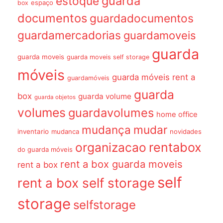
guarda
estoque
espaço
box
documentos
guardadocumentos
guardamercadorias
guardamoveis
guarda
guarda moveis
guarda moveis self storage
móveis
guarda móveis rent a
guardamóveis
guarda
box
guarda volume
guarda objetos
volumes
guardavolumes
home office
mudança
mudar
inventario
mudanca
novidades
organizacao
rentabox
do guarda móveis
rent a box guarda moveis
rent a box
self
rent a box self storage
storage
selfstorage