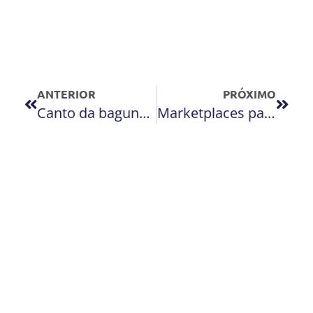
ANTERIOR
PRÓXIMO
Canto da bagunça em casa? Você não precisa ter isso!
Marketplaces para sua empresa: monte estoque e forneça nos principais sites do mercado