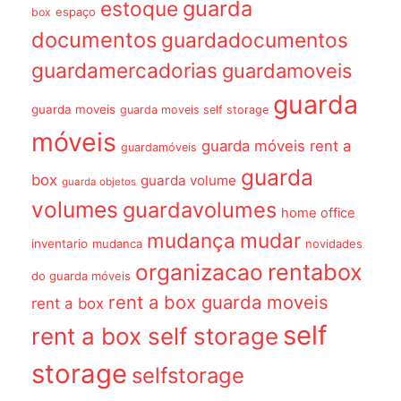
guarda
estoque
espaço
box
documentos
guardadocumentos
guardamercadorias
guardamoveis
guarda
guarda moveis
guarda moveis self storage
móveis
guarda móveis rent a
guardamóveis
guarda
box
guarda volume
guarda objetos
volumes
guardavolumes
home office
mudança
mudar
inventario
mudanca
novidades
organizacao
rentabox
do guarda móveis
rent a box guarda moveis
rent a box
self
rent a box self storage
storage
selfstorage