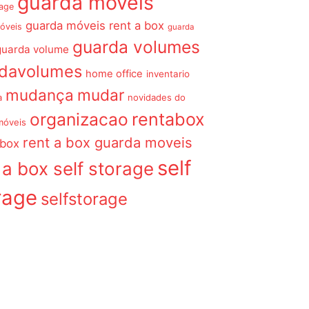
guarda móveis
rage
guarda móveis rent a box
óveis
guarda
guarda volumes
guarda volume
rdavolumes
home office
inventario
mudança
mudar
a
novidades do
organizacao
rentabox
móveis
rent a box guarda moveis
 box
self
 a box self storage
rage
selfstorage