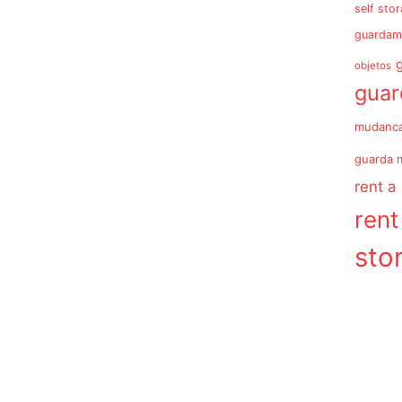
self sto
guardam
objetos
gua
mudanc
guarda 
rent a
rent
sto