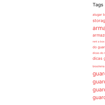
Tags
alugar 
stora
arm
armaz
rent a box
do guar
dicas do 
dicas 
brasileira
gua
guar
guar
guar