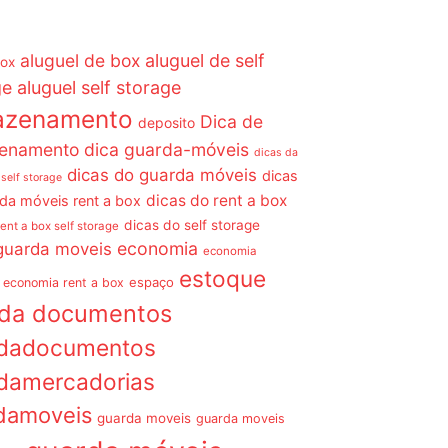
aluguel de box
aluguel de self
box
ge
aluguel self storage
azenamento
Dica de
deposito
enamento dica guarda-móveis
dicas da
dicas do guarda móveis
dicas
 self storage
dicas do rent a box
da móveis rent a box
dicas do self storage
rent a box self storage
economia
guarda moveis
economia
estoque
espaço
economia rent a box
rda documentos
dadocumentos
damercadorias
damoveis
guarda moveis
guarda moveis