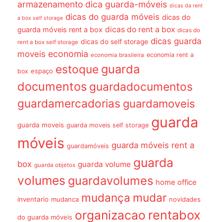
armazenamento dica guarda-móveis
dicas da rent
dicas do guarda móveis
dicas do
a box self storage
dicas do rent a box
guarda móveis rent a box
dicas do
dicas guarda
dicas do self storage
rent a box self storage
economia
moveis
economia rent a
economia brasileira
guarda
estoque
espaço
box
documentos
guardadocumentos
guardamercadorias
guardamoveis
guarda
guarda moveis
guarda moveis self storage
móveis
guarda móveis rent a
guardamóveis
guarda
box
guarda volume
guarda objetos
volumes
guardavolumes
home office
mudança
mudar
inventario
mudanca
novidades
organizacao
rentabox
do guarda móveis