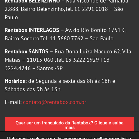
Rentabox BELENZINHO
– Rua Visconde de Parnaiba
2.888, Bairro Belenzinho,Tel. 11 2291.0018 – São
Paulo
Rentabox INTERLAGOS
– Av. do Rio Bonito 1751 C,
Bairro Socorro,Tel. 11 5660.7762 – São Paulo
Rentabox SANTOS
– Rua Dona Luíza Macuco 62, Vila
Matias – 11015-060 ,Tel. 13 3222.1929 | 13
3224.4246 – Santos -SP
Horários:
de Segunda a sexta das 8h às 18h e
Sábados das 9h às 13h
E-mail:
contato@rentabox.com.br
Quer ser um franquiado da Rentabox? Clique e saiba
mais
Utilizamos cookies para lhe proporcionar a melhor experiência