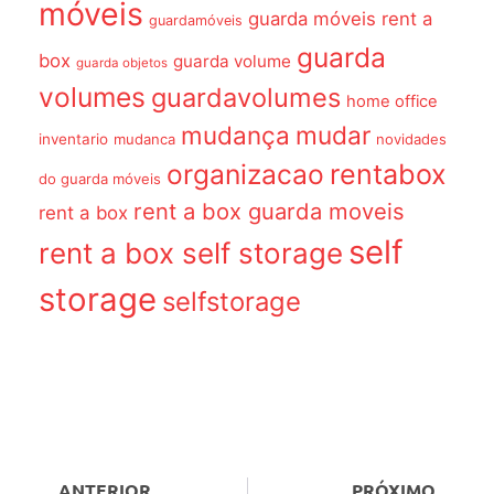
móveis
guarda móveis rent a
guardamóveis
guarda
box
guarda volume
guarda objetos
volumes
guardavolumes
home office
mudança
mudar
inventario
mudanca
novidades
organizacao
rentabox
do guarda móveis
rent a box guarda moveis
rent a box
self
rent a box self storage
storage
selfstorage
ANTERIOR
PRÓXIMO