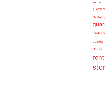
self sto
guardam
objetos
gua
mudanc
guarda 
rent a
rent
sto