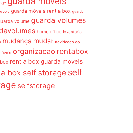
guarda móveis
rage
guarda móveis rent a box
óveis
guarda
guarda volumes
guarda volume
rdavolumes
home office
inventario
mudança
mudar
a
novidades do
organizacao
rentabox
móveis
rent a box guarda moveis
 box
self
 a box self storage
rage
selfstorage