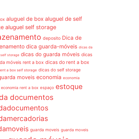
aluguel de box
aluguel de self
box
ge
aluguel self storage
azenamento
Dica de
deposito
enamento dica guarda-móveis
dicas da
dicas do guarda móveis
dicas
 self storage
dicas do rent a box
da móveis rent a box
dicas do self storage
rent a box self storage
economia
guarda moveis
economia
estoque
espaço
economia rent a box
rda documentos
dadocumentos
damercadorias
damoveis
guarda moveis
guarda moveis