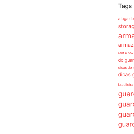
Tags
alugar 
stora
arm
armaz
rent a box
do guar
dicas do 
dicas 
brasileira
gua
guar
guar
guar