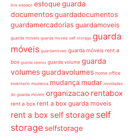
guarda
estoque
espaço
box
documentos
guardadocumentos
guardamercadorias
guardamoveis
guarda
guarda moveis
guarda moveis self storage
móveis
guarda móveis rent a
guardamóveis
guarda
box
guarda volume
guarda objetos
volumes
guardavolumes
home office
mudança
mudar
inventario
mudanca
novidades
organizacao
rentabox
do guarda móveis
rent a box guarda moveis
rent a box
self
rent a box self storage
storage
selfstorage