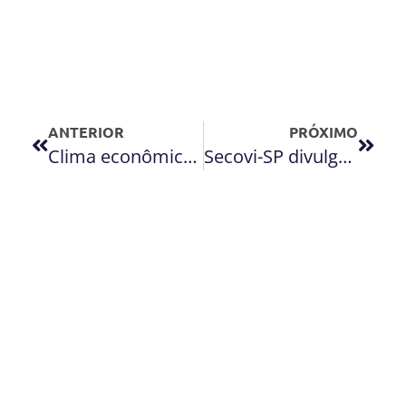
ANTERIOR
PRÓXIMO
Clima econômico melhora na América Latina, mas piora no Brasil
Secovi-SP divulga Balanço do Mercado Imobiliário 2013