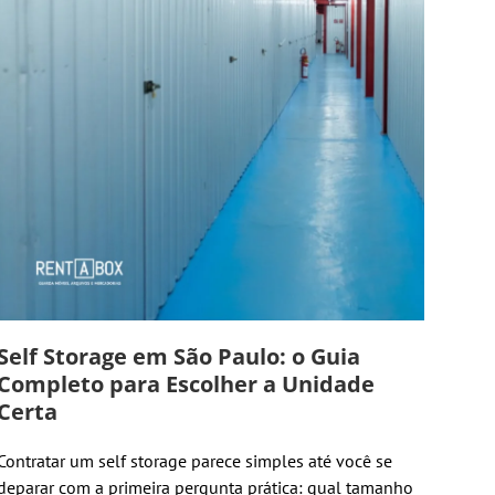
Self Storage em São Paulo: o Guia
Completo para Escolher a Unidade
Certa
Contratar um self storage parece simples até você se
deparar com a primeira pergunta prática: qual tamanho