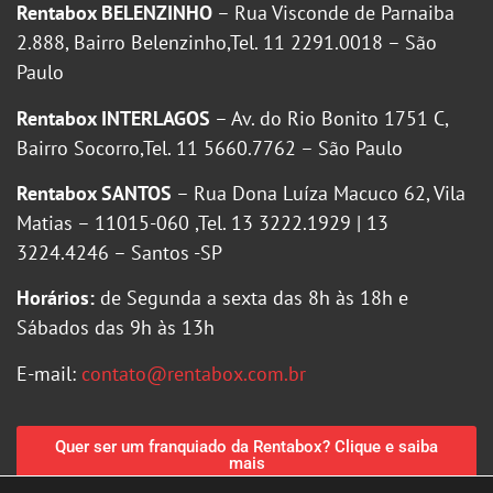
Rentabox BELENZINHO
– Rua Visconde de Parnaiba
2.888, Bairro Belenzinho,Tel. 11 2291.0018 – São
Paulo
Rentabox INTERLAGOS
– Av. do Rio Bonito 1751 C,
Bairro Socorro,Tel. 11 5660.7762 – São Paulo
Rentabox SANTOS
– Rua Dona Luíza Macuco 62, Vila
Matias – 11015-060 ,Tel. 13 3222.1929 | 13
3224.4246 – Santos -SP
Horários:
de Segunda a sexta das 8h às 18h e
Sábados das 9h às 13h
E-mail:
contato@rentabox.com.br
Quer ser um franquiado da Rentabox? Clique e saiba
mais