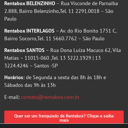
Rentabox BELENZINHO
– Rua Visconde de Parnaiba
2.888, Bairro Belenzinho,Tel. 11 2291.0018 – São
Paulo
Rentabox INTERLAGOS
– Av. do Rio Bonito 1751 C,
Bairro Socorro,Tel. 11 5660.7762 – São Paulo
Rentabox SANTOS
– Rua Dona Luíza Macuco 62, Vila
Matias – 11015-060 ,Tel. 13 3222.1929 | 13
3224.4246 – Santos -SP
Horários:
de Segunda a sexta das 8h às 18h e
Sábados das 9h às 13h
E-mail:
contato@rentabox.com.br
Quer ser um franquiado da Rentabox? Clique e saiba
mais