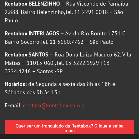
Rentabox BELENZINHO
– Rua Visconde de Parnaiba
2.888, Bairro Belenzinho,Tel. 11 2291.0018 – São
Paulo
Rentabox INTERLAGOS
– Av. do Rio Bonito 1751 C,
Bairro Socorro,Tel. 11 5660.7762 – São Paulo
Rentabox SANTOS
– Rua Dona Luíza Macuco 62, Vila
Matias – 11015-060 ,Tel. 13 3222.1929 | 13
3224.4246 – Santos -SP
Horários:
de Segunda a sexta das 8h às 18h e
Sábados das 9h às 13h
E-mail:
contato@rentabox.com.br
Quer ser um franquiado da Rentabox? Clique e saiba
mais