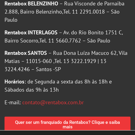
Rentabox BELENZINHO
– Rua Visconde de Parnaiba
2.888, Bairro Belenzinho,Tel. 11 2291.0018 – São
Paulo
Rentabox INTERLAGOS
– Av. do Rio Bonito 1751 C,
Bairro Socorro,Tel. 11 5660.7762 – São Paulo
Rentabox SANTOS
– Rua Dona Luíza Macuco 62, Vila
Matias – 11015-060 ,Tel. 13 3222.1929 | 13
3224.4246 – Santos -SP
Horários:
de Segunda a sexta das 8h às 18h e
Sábados das 9h às 13h
E-mail:
contato@rentabox.com.br
Quer ser um franquiado da Rentabox? Clique e saiba
mais