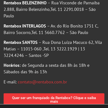
Rentabox BELENZINHO
– Rua Visconde de Parnaiba
2.888, Bairro Belenzinho,Tel. 11 2291.0018 – São
Paulo
Rentabox INTERLAGOS
– Av. do Rio Bonito 1751 C,
Bairro Socorro,Tel. 11 5660.7762 – São Paulo
Rentabox SANTOS
– Rua Dona Luíza Macuco 62, Vila
Matias – 11015-060 ,Tel. 13 3222.1929 | 13
3224.4246 – Santos -SP
Horários:
de Segunda a sexta das 8h às 18h e
Sábados das 9h às 13h
E-mail:
contato@rentabox.com.br
Quer ser um franquiado da Rentabox? Clique e saiba
mais