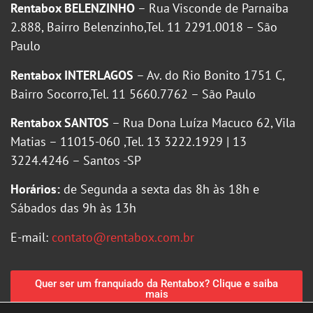
Rentabox BELENZINHO
– Rua Visconde de Parnaiba
2.888, Bairro Belenzinho,Tel. 11 2291.0018 – São
Paulo
Rentabox INTERLAGOS
– Av. do Rio Bonito 1751 C,
Bairro Socorro,Tel. 11 5660.7762 – São Paulo
Rentabox SANTOS
– Rua Dona Luíza Macuco 62, Vila
Matias – 11015-060 ,Tel. 13 3222.1929 | 13
3224.4246 – Santos -SP
Horários:
de Segunda a sexta das 8h às 18h e
Sábados das 9h às 13h
E-mail:
contato@rentabox.com.br
Quer ser um franquiado da Rentabox? Clique e saiba
mais