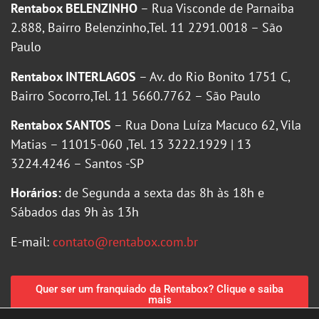
Rentabox BELENZINHO
– Rua Visconde de Parnaiba
2.888, Bairro Belenzinho,Tel. 11 2291.0018 – São
Paulo
Rentabox INTERLAGOS
– Av. do Rio Bonito 1751 C,
Bairro Socorro,Tel. 11 5660.7762 – São Paulo
Rentabox SANTOS
– Rua Dona Luíza Macuco 62, Vila
Matias – 11015-060 ,Tel. 13 3222.1929 | 13
3224.4246 – Santos -SP
Horários:
de Segunda a sexta das 8h às 18h e
Sábados das 9h às 13h
E-mail:
contato@rentabox.com.br
Quer ser um franquiado da Rentabox? Clique e saiba
mais