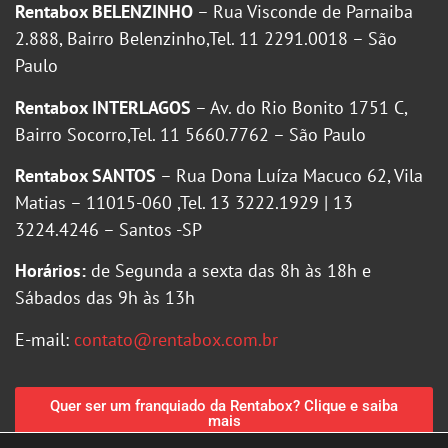
Rentabox BELENZINHO
– Rua Visconde de Parnaiba
2.888, Bairro Belenzinho,Tel. 11 2291.0018 – São
Paulo
Rentabox INTERLAGOS
– Av. do Rio Bonito 1751 C,
Bairro Socorro,Tel. 11 5660.7762 – São Paulo
Rentabox SANTOS
– Rua Dona Luíza Macuco 62, Vila
Matias – 11015-060 ,Tel. 13 3222.1929 | 13
3224.4246 – Santos -SP
Horários:
de Segunda a sexta das 8h às 18h e
Sábados das 9h às 13h
E-mail:
contato@rentabox.com.br
Quer ser um franquiado da Rentabox? Clique e saiba
mais