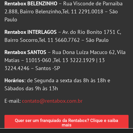
Rentabox BELENZINHO
– Rua Visconde de Parnaiba
2.888, Bairro Belenzinho,Tel. 11 2291.0018 – São
Paulo
Rentabox INTERLAGOS
– Av. do Rio Bonito 1751 C,
Bairro Socorro,Tel. 11 5660.7762 – São Paulo
Rentabox SANTOS
– Rua Dona Luíza Macuco 62, Vila
Matias – 11015-060 ,Tel. 13 3222.1929 | 13
3224.4246 – Santos -SP
Horários:
de Segunda a sexta das 8h às 18h e
Sábados das 9h às 13h
E-mail:
contato@rentabox.com.br
Quer ser um franquiado da Rentabox? Clique e saiba
mais