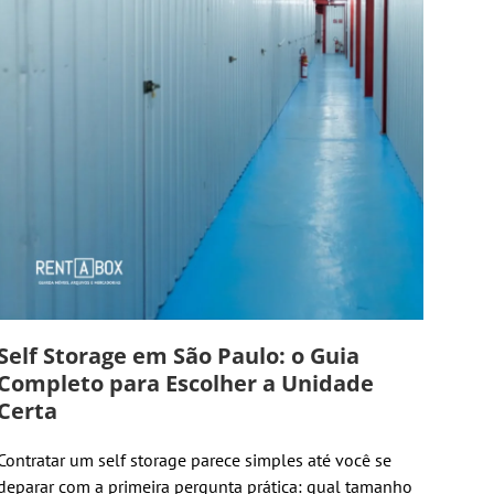
Self Storage em São Paulo: o Guia
Completo para Escolher a Unidade
Certa
Contratar um self storage parece simples até você se
deparar com a primeira pergunta prática: qual tamanho