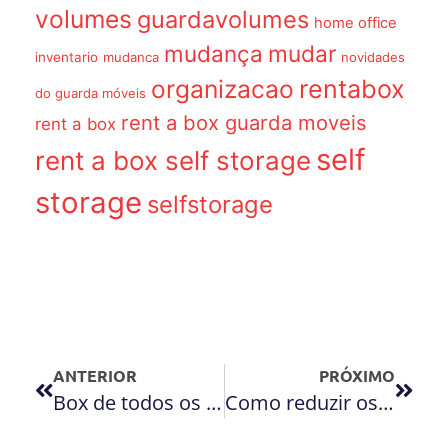
volumes
guardavolumes
home office
mudança
mudar
inventario
mudanca
novidades
organizacao
rentabox
do guarda móveis
rent a box guarda moveis
rent a box
self
rent a box self storage
storage
selfstorage
ANTERIOR
PRÓXIMO
Box de todos os tamanhos pelo tempo que precisar
Como reduzir os gastos da sua empresa utilizando o Self Storage