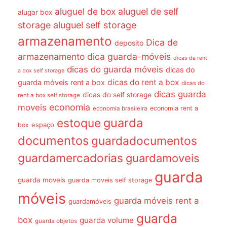
aluguel de box
aluguel de self
alugar box
storage
aluguel self storage
armazenamento
Dica de
deposito
armazenamento dica guarda-móveis
dicas da rent
dicas do guarda móveis
dicas do
a box self storage
dicas do rent a box
guarda móveis rent a box
dicas do
dicas guarda
dicas do self storage
rent a box self storage
economia
moveis
economia rent a
economia brasileira
guarda
estoque
espaço
box
documentos
guardadocumentos
guardamercadorias
guardamoveis
guarda
guarda moveis
guarda moveis self storage
móveis
guarda móveis rent a
guardamóveis
guarda
box
guarda volume
guarda objetos