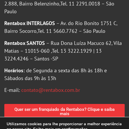
2.888, Bairro Belenzinho,Tel. 11 2291.0018 – São
Paulo
Rentabox INTERLAGOS
– Av. do Rio Bonito 1751 C,
Bairro Socorro,Tel. 11 5660.7762 – São Paulo
Rentabox SANTOS
– Rua Dona Luíza Macuco 62, Vila
Matias – 11015-060 ,Tel. 13 3222.1929 | 13
3224.4246 – Santos -SP
Horários:
de Segunda a sexta das 8h às 18h e
Sábados das 9h às 13h
E-mail:
contato@rentabox.com.br
Quer ser um franquiado da Rentabox? Clique e saiba
mais
Utilizamos cookies para lhe proporcionar a melhor experiência