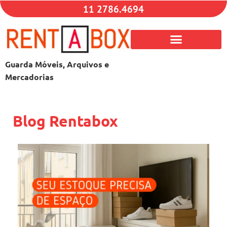
11 2786.4694
Guarda Móveis, Arquivos e
Mercadorias
Blog Rentabox