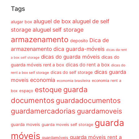
Tags
aluguel de box
aluguel de self
alugar box
storage
aluguel self storage
armazenamento
Dica de
deposito
armazenamento dica guarda-móveis
dicas da rent
dicas do guarda móveis
dicas do
a box self storage
dicas do rent a box
guarda móveis rent a box
dicas do
dicas guarda
dicas do self storage
rent a box self storage
economia
moveis
economia rent a
economia brasileira
guarda
estoque
espaço
box
documentos
guardadocumentos
guardamercadorias
guardamoveis
guarda
guarda moveis
guarda moveis self storage
móveis
guarda móveis rent a
guardamóveis