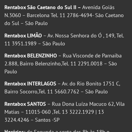
Rentabox São Caetano do Sul II –
Avenida Goiás
N.3060 – Barcelona Tel. 11 2786-4694- São Caetano
do Sul – São Paulo
Rentabox LIMÃO
– Av. Nossa Senhora do Ó , 149, Tel.
11 3951.1989 – São Paulo
Rentabox BELENZINHO
– Rua Visconde de Parnaiba
2.888, Bairro Belenzinho,Tel. 11 2291.0018 – São
Paulo
Rentabox INTERLAGOS
– Av. do Rio Bonito 1751 C,
Bairro Socorro,Tel. 11 5660.7762 – São Paulo
Rentabox SANTOS
– Rua Dona Luíza Macuco 62, Vila
Matias – 11015-060 ,Tel. 13 3222.1929 | 13
3224.4246 – Santos -SP
Horários:
de Segunda a sexta das 8h às 18h e