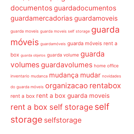
documentos
guardadocumentos
guardamercadorias
guardamoveis
guarda
guarda moveis
guarda moveis self storage
móveis
guarda móveis rent a
guardamóveis
guarda
box
guarda volume
guarda objetos
volumes
guardavolumes
home office
mudança
mudar
inventario
mudanca
novidades
organizacao
rentabox
do guarda móveis
rent a box guarda moveis
rent a box
self
rent a box self storage
storage
selfstorage