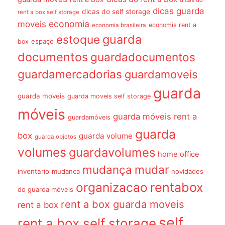
dicas guarda
dicas do self storage
rent a box self storage
economia
moveis
economia rent a
economia brasileira
guarda
estoque
espaço
box
documentos
guardadocumentos
guardamercadorias
guardamoveis
guarda
guarda moveis
guarda moveis self storage
móveis
guarda móveis rent a
guardamóveis
guarda
box
guarda volume
guarda objetos
volumes
guardavolumes
home office
mudança
mudar
inventario
mudanca
novidades
organizacao
rentabox
do guarda móveis
rent a box guarda moveis
rent a box
self
rent a box self storage