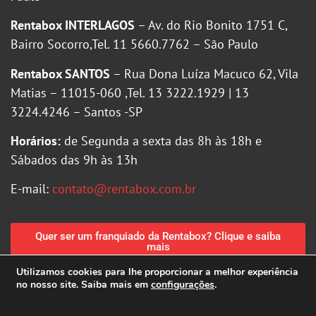
Rentabox INTERLAGOS
– Av. do Rio Bonito 1751 C,
Bairro Socorro,Tel. 11 5660.7762 – São Paulo
Rentabox SANTOS
– Rua Dona Luíza Macuco 62, Vila
Matias – 11015-060 ,Tel. 13 3222.1929 | 13
3224.4246 – Santos -SP
Horários:
de Segunda a sexta das 8h às 18h e
Sábados das 9h às 13h
E-mail:
contato@rentabox.com.br
Quer ser um franquiado da Rentabox? Clique e saiba
mais
Utilizamos cookies para lhe proporcionar a melhor experiência
no nosso site. Saiba mais em
configurações
.
Política de Privacidade
|
Política de Cookies
Criação de sites MGFARTE