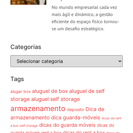
No mundo empresarial cada vez
mais ágil e dinâmico, a gestão
eficiente do espaço físico tornou-
se um desafio estratégico.
Categorias
Tags
aluguel de box
aluguel de self
alugar box
storage
aluguel self storage
armazenamento
Dica de
deposito
armazenamento dica guarda-móveis
dicas da rent
dicas do guarda móveis
dicas do
a box self storage
dicas do rent a box
guarda móveis rent a box
dicas do